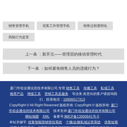
销售管理手机
优客工作管理手机
销售过程透明化
风险行为监管
上一条 ：新开元——管理层的移动管理时代
下一条 ：如何避免销售人员的违规行为？
厦门市佰业通信息技术有限公司,专营
销售工具
传播工具
私域工具
推荐产品
增值工具
营销工具及服务
等业务,有意向的客户请咨询我
们，联系电话：
18906017313
CopyRight © All Right Reserved 版权所有: CopyRight © 版权所有:
厦门
市佰业通信息技术有限公司
技术支持:
厦门市佰业通信息技术有限公司
网站地图
XML
备案号:
闽ICP备13000641号-5
本站关键字:
优客智能营销管控系统
个微/企微私域运营系统
优客短视