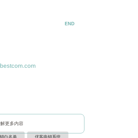
END
estcom.com
了解更多内容
销白名单
优客电销系统