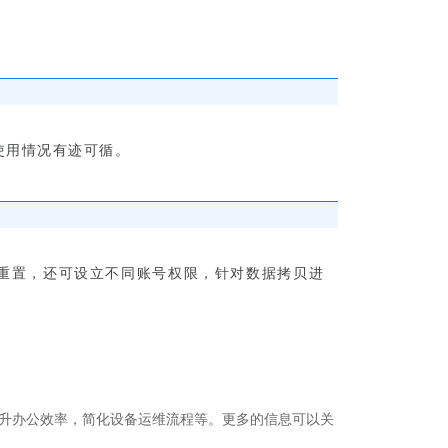
使用
情况有迹可循
。
重置，还可设立不同账
号
权限，针对数据拷贝进
升办公效率，简化设备运维流程等。更多的信息可以关