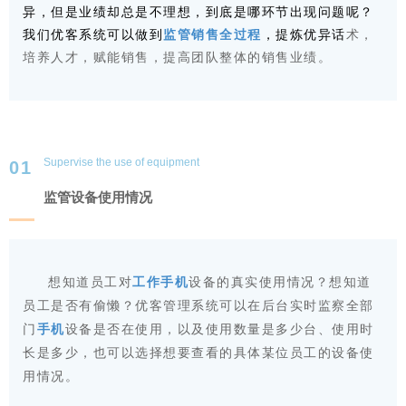
异，但是业绩却总是不理想，到底是哪环节出现问题呢？
监管销售全过程
我们优客系统可以做到
，提炼优异话
术，
销售
培养人才，赋能
，提高团队整体的销售业绩。
Supervise the use of equipment
01
监管设备使用情况
工作手机
想知道
员工对
设备的真实使用情况
？想知道
员工是否有偷懒？优客
管理系统
可以
在后台实时监察全部
手机
门
设备是否在使用
，以及
使用数量是多少台
、
使用时
长是多少
，
也可以选择想要查看的具体某位员工的设备使
用情况。